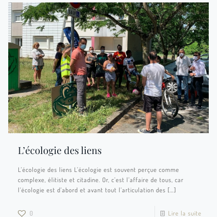
L’écologie des liens
L’écologie des liens L’écologie est souvent perçue comme
complexe, élitiste et citadine. Or, c’est l’affaire de tous, car
l’écologie est d’abord et avant tout l’articulation des
[…]
0
Lire la suite