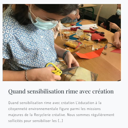
Quand sensibilisation rime avec création
Quand sensibilisation rime avec création L’éducation à la
citoyenneté environnementale figure parmi les missions
majeures de la Recyclerie créative. Nous sommes régulièrement
sollicités pour sensibiliser les
[…]