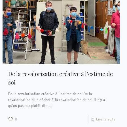
De la revalorisation créative à l’estime de
soi
De la revalorisation créative à l’estime de soi De la
revalorisation d’un déchet à la revalorisation de soi, il n’y a
qu’un pas, ou plutôt dix
[…]
0
Lire la suite