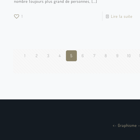
nombre toujours plus grand de personnes,
[…]
1
Lire la suite
1
2
3
4
5
6
7
8
9
10
<
-
Graphisme -