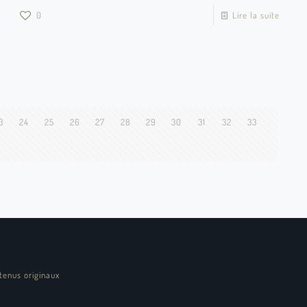
0
Lire la suite
3
24
25
26
27
28
29
30
31
32
33
tenus originaux