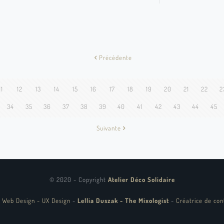
Précédente
11
12
13
14
15
16
17
18
19
20
21
22
2
34
35
36
37
38
39
40
41
42
43
44
45
Suivante
© 2020 - Copyright
Atelier Déco Solidaire
 Web Design - UX Design
-
Lellia Duszak - The Mixologist
-
Créatrice de con