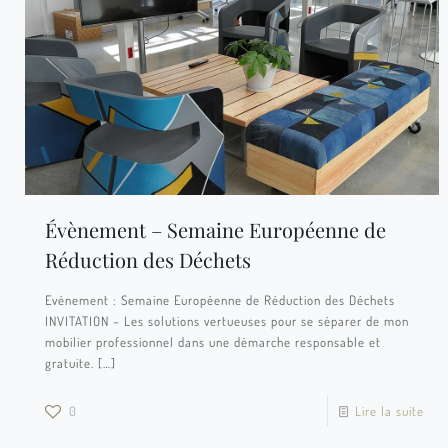
Évènement – Semaine Européenne de
Réduction des Déchets
Evénement : Semaine Européenne de Réduction des Déchets
INVITATION – Les solutions vertueuses pour se séparer de mon
mobilier professionnel dans une démarche responsable et
gratuite.
[…]
0
Lire la suite