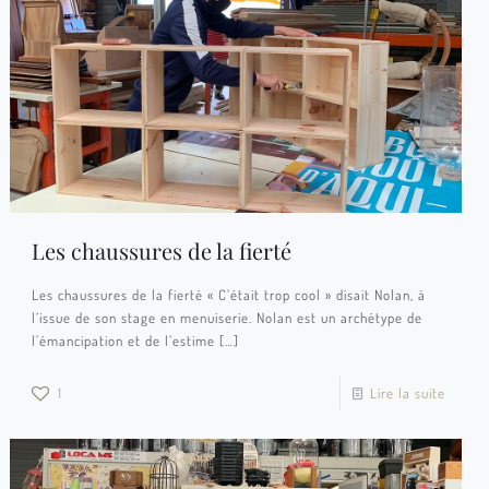
Les chaussures de la fierté
Les chaussures de la fierté « C’était trop cool » disait Nolan, à
l’issue de son stage en menuiserie. Nolan est un archétype de
l’émancipation et de l’estime
[…]
1
Lire la suite