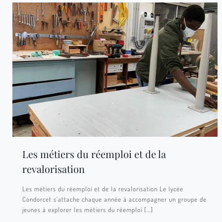
Les métiers du réemploi et de la
revalorisation
Les métiers du réemploi et de la revalorisation Le lycée
Condorcet s’attache chaque année à accompagner un groupe de
jeunes à explorer les métiers du réemploi
[…]