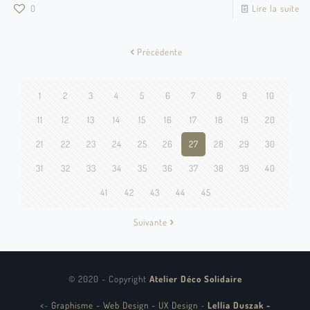
0
Lire la suite
Précédente
1
2
3
4
5
6
7
8
9
10
11
12
13
14
15
16
17
18
19
20
21
22
23
24
25
26
27
28
29
30
31
32
33
34
35
36
37
38
39
40
41
42
43
44
45
Suivante
© 2020 - Copyright
Atelier Déco Solidaire
<
-
Graphisme - Web Design - UX Design
-
Lellia Duszak -