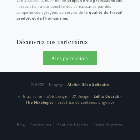
vite associés dans le même
projet de vie professionnelle
,
l’association a été boostée dès sa naissance par des
compétences agrégées au service de
la qualité du travail
produit et de l’humanisme.
Découvrez nos partenaires
Les partenaires
© 2020 - Copyright
Atelier Déco Solidaire
<
-
Graphisme - Web Design - UX Design
-
Lellia Duszak -
The Mixologist
-
Créatrice de contenus originaux
Blog
Partenaires
Mentions Légales
Revue de presse