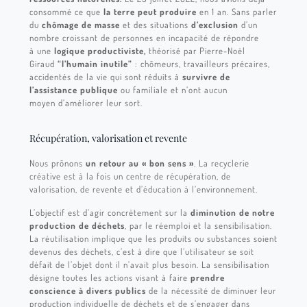
consommé ce que
la terre peut produire
en 1 an. Sans parler
du
chômage de masse
et des situations
d’exclusion
d’un
nombre croissant de personnes en incapacité de répondre
à une
logique productiviste,
théorisé par Pierre-Noël
Giraud
“l’humain inutile”
: chômeurs, travailleurs précaires,
accidentés de la vie qui sont réduits à
survivre de
l’assistance publique
ou familiale et n’ont aucun
moyen d’améliorer leur sort.
Récupération, valorisation et revente
Nous prônons
un retour au « bon sens »
. La recyclerie
créative est à la fois un centre de récupération, de
valorisation, de revente et d’éducation à l’environnement.
L’objectif est d’agir concrètement sur la
diminution de notre
production de déchets
, par le réemploi et la sensibilisation.
La réutilisation implique que les produits ou substances soient
devenus des déchets, c’est à dire que l’utilisateur se soit
défait de l’objet dont il n’avait plus besoin. La sensibilisation
désigne toutes les actions visant à faire
prendre
conscience à divers publics
de la nécessité de diminuer leur
production individuelle de déchets et de s’engager dans