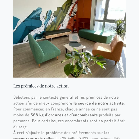
Les prémices de notre action
Débutons par le contexte général et les prémices de notre
action afin de mieux comprendre
la source de notre activité.
Pour commencer, en France, chaque année ce ne sont pas
moins de
568 kg d’ordures et d’encombrants
produits par
personne. Pour certains, ces encombrants sont en parfait état
d’usage.
À ceci, s’ajoute le problème des prélèvements sur
les
ressources naturelles.
Le 29 juillet 2022, nous avions déjà