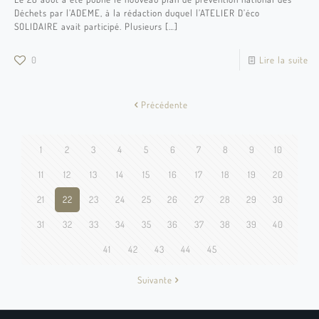
Déchets par l’ADEME, à la rédaction duquel l’ATELIER D’éco
SOLIDAIRE avait participé. Plusieurs
[…]
0
Lire la suite
Précédente
1
2
3
4
5
6
7
8
9
10
11
12
13
14
15
16
17
18
19
20
21
22
23
24
25
26
27
28
29
30
31
32
33
34
35
36
37
38
39
40
41
42
43
44
45
Suivante