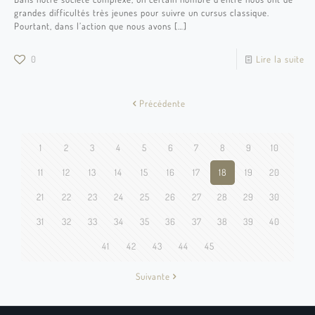
grandes difficultés très jeunes pour suivre un cursus classique.
Pourtant, dans l’action que nous avons
[…]
0
Lire la suite
Précédente
1
2
3
4
5
6
7
8
9
10
11
12
13
14
15
16
17
18
19
20
21
22
23
24
25
26
27
28
29
30
31
32
33
34
35
36
37
38
39
40
41
42
43
44
45
Suivante