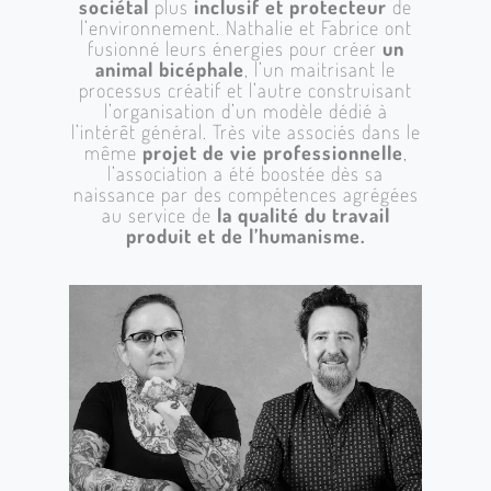
sociétal
plus
inclusif et protecteur
de
l’environnement. Nathalie et Fabrice ont
fusionné leurs énergies pour créer
un
animal bicéphale
, l’un maitrisant le
processus créatif et l’autre construisant
l’organisation d’un modèle dédié à
l’intérêt général. Très vite associés dans le
même
projet de vie professionnelle
,
l’association a été boostée dès sa
naissance par des compétences agrégées
au service de
la qualité du travail
produit et de l’humanisme.