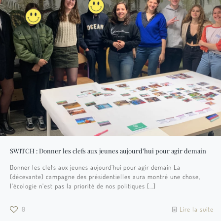
SWITCH : Donner les clefs aux jeunes aujourd’hui pour agir demain​
Donner les clefs aux jeunes aujourd’hui pour agir demain La
(décevante) campagne des présidentielles aura montré une chose,
l’écologie n’est pas la priorité de nos politiques
[…]
0
Lire la suite