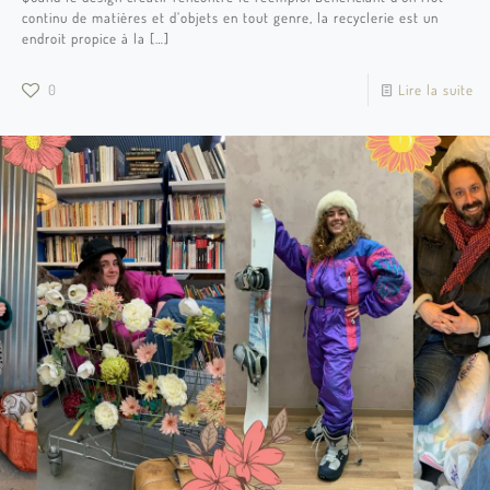
continu de matières et d’objets en tout genre, la recyclerie est un
endroit propice à la
[…]
0
Lire la suite