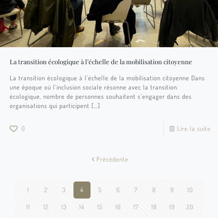
La transition écologique à l’échelle de la mobilisation citoyenne
La transition écologique à l’échelle de la mobilisation citoyenne Dans
une époque où l’inclusion sociale résonne avec la transition
écologique, nombre de personnes souhaitent s’engager dans des
organisations qui participent
[…]
0
Lire la suite
Précédente
1
2
3
4
5
6
7
8
9
10
11
12
13
14
15
16
17
18
19
20