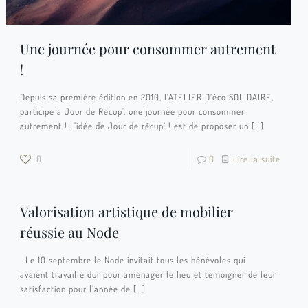
Une journée pour consommer autrement
!
Depuis sa première édition en 2010, l’ATELIER D’éco SOLIDAIRE,
participe à Jour de Récup’, une journée pour consommer
autrement ! L’idée de Jour de récup’ ! est de proposer un
[…]
0
0
Lire la suite
Valorisation artistique de mobilier
réussie au Node
Le 10 septembre le Node invitait tous les bénévoles qui
avaient travaillé dur pour aménager le lieu et témoigner de leur
satisfaction pour l’année de
[…]