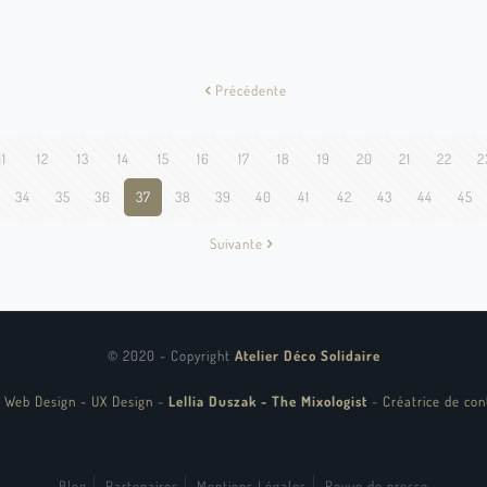
Précédente
11
12
13
14
15
16
17
18
19
20
21
22
2
34
35
36
37
38
39
40
41
42
43
44
45
Suivante
© 2020 - Copyright
Atelier Déco Solidaire
 Web Design - UX Design
-
Lellia Duszak - The Mixologist
-
Créatrice de con
Blog
Partenaires
Mentions Légales
Revue de presse