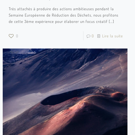
Très attachés à produire des actions ambitieuses pendant la
Semaine Européenne de Réduction des Déchets, nous profitons
de cette 3ème expérience pour élaborer un focus créatif
[…]
0
0
Lire la suite