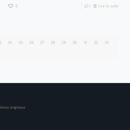
0
1
Lire la suite
3
24
25
26
27
28
29
30
31
32
33
tenus originaux