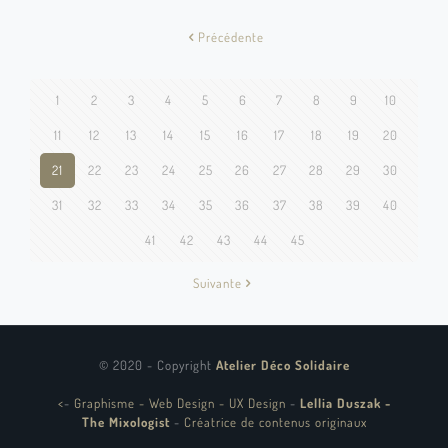
Précédente
1
2
3
4
5
6
7
8
9
10
11
12
13
14
15
16
17
18
19
20
21
22
23
24
25
26
27
28
29
30
31
32
33
34
35
36
37
38
39
40
41
42
43
44
45
Suivante
© 2020 - Copyright
Atelier Déco Solidaire
<
-
Graphisme - Web Design - UX Design
-
Lellia Duszak -
The Mixologist
-
Créatrice de contenus originaux