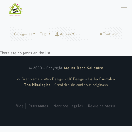
Categories
Tags
Auteur
Tout voir
There are no posts on the list.
© 2020 - Copyright
Atelier Déco Solidaire
<
-
Graphisme - Web Design - UX Design
-
Lellia Duszak -
The Mixologist
-
Créatrice de contenus originaux
Blog
Partenaires
Mentions Légales
Revue de presse