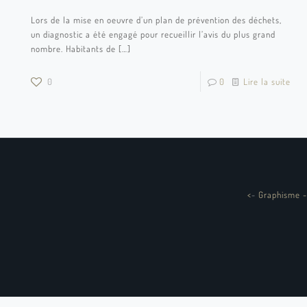
Lors de la mise en oeuvre d’un plan de prévention des déchets,
un diagnostic a été engagé pour recueillir l’avis du plus grand
nombre. Habitants de
[…]
0
0
Lire la suite
<
-
Graphisme -