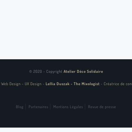
© 2020 - Copyright
Atelier Déco Solidaire
 Web Design - UX Design
-
Lellia Duszak - The Mixologist
-
Créatrice de con
Blog
Partenaires
Mentions Légales
Revue de presse