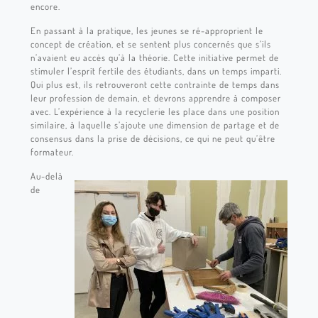
encore.
En passant à la pratique, les jeunes se ré-approprient le
concept de création, et se sentent plus concernés que s’ils
n’avaient eu accès qu’à la théorie. Cette initiative permet de
stimuler l’esprit fertile des étudiants, dans un temps imparti.
Qui plus est, ils retrouveront cette contrainte de temps dans
leur profession de demain, et devrons apprendre à composer
avec. L’expérience à la recyclerie les place dans une position
similaire, à laquelle s’ajoute une dimension de partage et de
consensus dans la prise de décisions, ce qui ne peut qu’être
formateur.
Au-delà
de