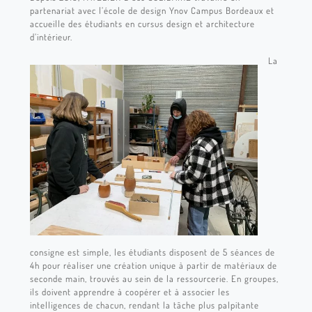
partenariat avec l’école de design Ynov Campus Bordeaux et
accueille des étudiants en cursus design et architecture
d’intérieur.
La
consigne est simple, les étudiants disposent de 5 séances de
4h pour réaliser une création unique à partir de matériaux de
seconde main, trouvés au sein de la ressourcerie. En groupes,
ils doivent apprendre à coopérer et à associer les
intelligences de chacun, rendant la tâche plus palpitante