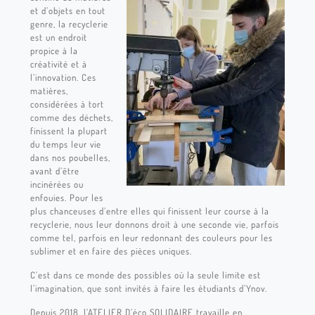
et d’objets en tout
genre, la recyclerie
est un endroit
propice à la
créativité et à
l’innovation. Ces
matières,
considérées à tort
comme des déchets,
finissent la plupart
du temps leur vie
dans nos poubelles,
avant d’être
incinérées ou
enfouies. Pour les
plus chanceuses d’entre elles qui finissent leur course à la
recyclerie, nous leur donnons droit à une seconde vie, parfois
comme tel, parfois en leur redonnant des couleurs pour les
sublimer et en faire des pièces uniques.
C’est dans ce monde des possibles où la seule limite est
l’imagination, que sont invités à faire les étudiants d’Ynov.
Depuis 2018, l’ATELIER D’éco SOLIDAIRE travaille en