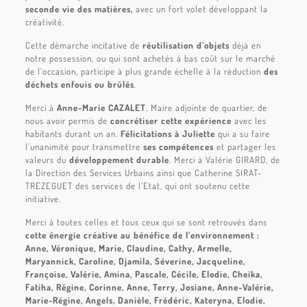
seconde vie des matières,
avec un fort volet développant la
créativité.
Cette démarche incitative de
réutilisation d’objets
déjà en
notre possession, ou qui sont achetés à bas coût sur le marché
de l’occasion, participe à plus grande échelle à la réduction
des
déchets enfouis ou brûlés
.
Merci à
Anne-Marie CAZALET
, Maire adjointe de quartier, de
nous avoir permis de
concrétiser cette expérience
avec les
habitants durant un an.
Félicitations à Juliette
qui a su faire
l’unanimité pour transmettre
ses compétences
et partager les
valeurs du
développement durable
. Merci à Valérie GIRARD, de
la Direction des Services Urbains ainsi que Catherine SIRAT-
TREZEGUET des services de l’Etat, qui ont soutenu cette
initiative.
Merci à toutes celles et tous ceux qui se sont retrouvés dans
cette énergie créative au bénéfice de l’environnement :
Anne, Véronique, Marie, Claudine, Cathy, Armelle,
Maryannick, Caroline, Djamila, Séverine, Jacqueline,
Françoise, Valérie, Amina, Pascale, Cécile, Elodie, Cheïka,
Fatiha, Régine, Corinne, Anne, Terry, Josiane, Anne-Valérie,
Marie-Régine, Angels, Danièle, Frédéric, Kateryna, Elodie,