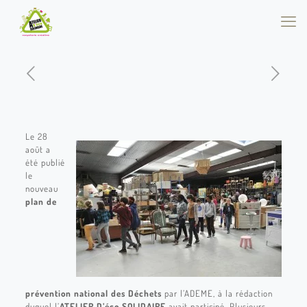
Le 28
août a
été publié
le
nouveau
plan de
prévention national des Déchets
par l’ADEME, à la rédaction
duquel l’
ATELIER D’éco SOLIDAIRE
avait participé. Plusieurs