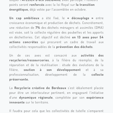
points seront
renforcés
avec la loi Royal sur
la transition
énergétique,
déjà votée par l’assemblée en octobre.
Un cap ambitieux
a été fixé, le
« découplage »
entre
croissance économique et production de déchets. Concrètement,
une réduction de
7%
des déchets ménagers et assimilés (DMA)
est visée, soit la collecte régulière des poubelles et les apports
en déchetteries. Cet objectif est décliné
en 13 axes pour 54
actions concrètes
qui procurent un cadre de travail aux
collectivités responsables de la
prévention des déchets
.
Un de ces axes est consacré aux
activités des
recycleries/ressourceries
, à la filière du réemploi, de la
réparation et de la réutilisation : étude des évolutions de la
filière,
soutien à son développement
et à sa
professionnalisation, développement de la
collecte
préservante.
La
Recyclerie créative de Bordeaux
s’est idéalement placée
pour être un interlocuteur pertinent, en engageant l’initiative
d’une
dynamique régionale
, complétée par son
expérience
innovante
sur le territoire.
Il faudra pour cela que les collectivités de tutelle s’emparent