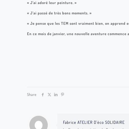
« J’ai adoré leur peinture. »
« J’ai passé de très bons moments. »
« Je pense que les TEM sont vraiment bien, on apprend en
En ce mois de janvier, une nouvelle aventure commence av
TEM BOUSC 08
TEM BOUSC 03
TEM BOUSCAT 05
TEM BOUSCAT 02
TEM BOUSC 10
TEM BOUSC 13
Share
Fabrice ATELIER D'éco SOLIDAIRE