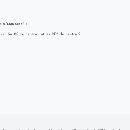
 s ‘amusant ! »
ec les CP du centre 1 et les CE2 du centre 2.
TEM BOUSC 06
TEM BOUSC 02
TEM BOUSCAT 04
TEM BOUSCAT 01
TEM BOUSC 11