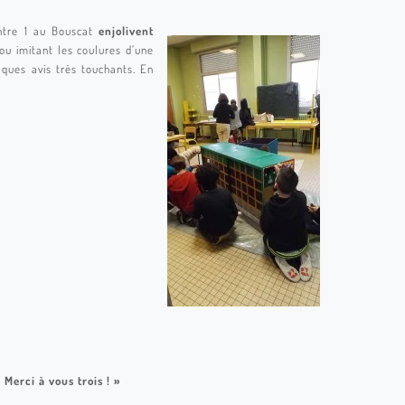
entre 1 au Bouscat
enjolivent
ou imitant les coulures d’une
lques avis très touchants. En
 Merci à vous trois ! »