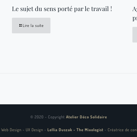
Le sujet du sens porté par le travail !
A
p
Lire la suite
© 2020 - Copyright
Atelier Déco Solidaire
 Web Design - UX Design
-
Lellia Duszak - The Mixologist
-
Créatrice de con