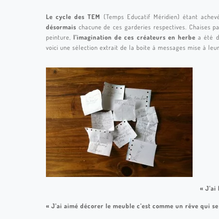
Le cycle des TEM
(Temps Educatif Méridien) étant achevé
désormais
chacune de ces garderies respectives. Chaises pa
peinture,
l’imagination de ces créateurs en herbe
a été d
voici une sélection extrait de la boite à messages mise à leur
« J’ai
« J’ai aimé décorer le meuble c’est comme un rêve qui se ré