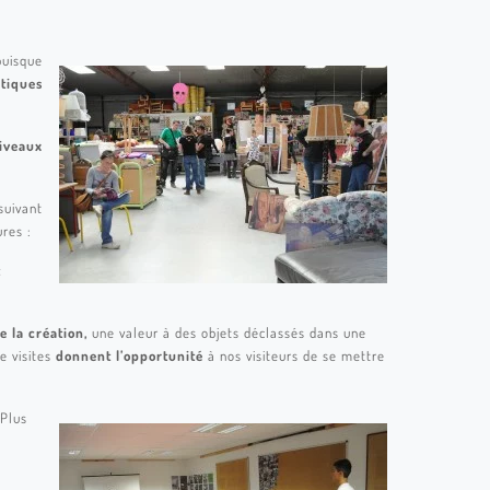
puisque
atiques
iveaux
suivant
res :
t
e la création,
une valeur à des objets déclassés dans une
e visites
donnent l’opportunité
à nos visiteurs de se mettre
 Plus