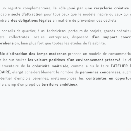
 un registre complémentaire,
le rôle joué par une recyclerie créative
idable
socle d’attraction
pour tous ceux que le modèle inspire ou ceux qui 
ndre à
des obligations légales
en matière de prévention des déchets.
, conseils de quartier, élus, techniciens, porteurs de projets, grands opérate
ets, collectivités locales, entreprises, disposent
d’un support conc
réhension
, bien plus fort que toutes les études de faisabilité.
ôle d’attraction des temps modernes
propose un modèle de consommatio
talise sur toutes
les valeurs positives d’un environnement préservé
. Le 
lémentaire de
la créativité maitrisée,
comme a su le faire l’
ATELIER 
DAIRE
, élargit considérablement le nombre de
personnes concernées
, aug
otentiel d’emplois pérennes, métamorphose les
contraintes en opportun
 le champ d’un projet de
territoire ambitieux
.
itepfin179