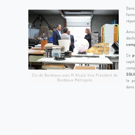
Dans
form
répo
Ainsi
déch
comp
Ce
p
capi
comp
SOLI
Elu de Bordeaux avec M Alcala Vice Président de
Bordeaux Métropole
le p
dans
SUEZ