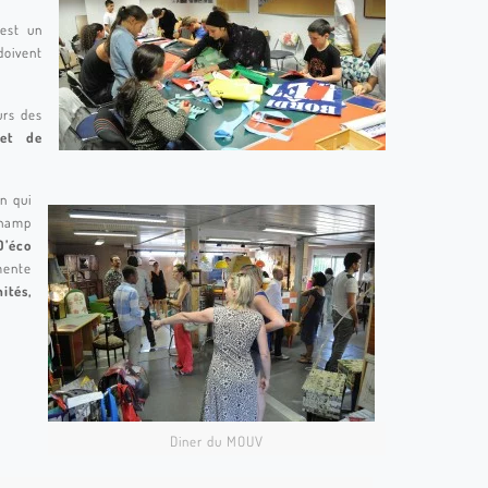
est un
doivent
urs des
ret de
n qui
champ
D’éco
mente
ités,
Diner du MOUV
ag ressourcerie 023