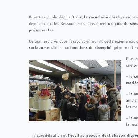
Ouvert au public depuis
3 ans
,
la recyclerie créative
ne ces
depuis 15 ans les Ressourceries constituent
un pôle de sens
préservantes.
Ce qui l’est plus pour l’association qui vit cette expérience, 
sociaux
, sensibles aux
fonctions de réemploi
qui permette
Plus e
une
or
–
la c
matièr
–
la v
ambia
les ma
– la v
la res
– la sensibilisation et
l’éveil au pouvoir dont chacun dispo