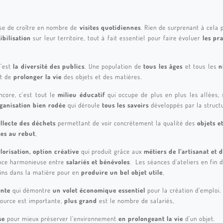
se de croître en nombre de
visites quotidiennes
. Rien de surprenant à cela 
ibilisation
sur leur territoire, tout à fait essentiel pour faire évoluer
les pr
c’est
la diversité des publics
. Une population de
tous les âges
et tous les
n
nt de
prolonger la vie
des objets et des matières.
ncore, c’est tout le
milieu éducatif
qui occupe de plus en plus les allées, 
ganisation bien rodée
qui déroule
tous les savoirs
développés par la structu
ollecte des déchets
permettant de voir concrètement la qualité des
objets e
es au rebut
,
alorisation, option créative
qui produit grâce aux
métiers de l’artisanat et d
nce harmonieuse entre
salariés et bénévoles
. Les séances d’ateliers en fin d
ins dans la matière pour en
produire un bel objet utile
,
ente
qui démontre
un volet économique essentiel
pour la création d’emploi.
source est importante,
plus grand
est le nombre de salariés,
se
pour mieux préserver l’environnement
en prolongeant la vie
d’un objet.