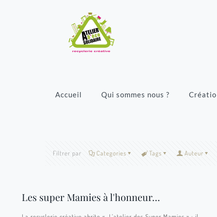
Accueil
Qui sommes nous ?
Créatio
Filtrer par
Categories
Tags
Auteur
Les super Mamies à l'honneur…
La recyclerie créative abrite « L’atelier des Super Mamies » : il