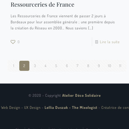
Ressourceries de France
Les Ressourceries de France viennent de passer 2 jours à
Bordeaux pour leur assemblée générale ; une première depuis
la création du Réseau en 2000… Nous savions
[…]
0
Lire la suite
1
2
3
4
5
6
7
8
9
10
11
© 2020 - Copyright
Atelier Déco Solidaire
 Web Design - UX Design
-
Lellia Duszak - The Mixologist
-
Créatrice de con