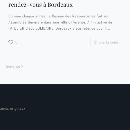
rendez-vous à Bordeaux
Comme chaque année, le Réseau des Ressourceries fait son
Assemblée Générale dans une ville différente. A l’initiative de
l’ATELIER D’éco SOLIDAIRE, Bordeaux a été retenue pour
[…]
0
Lire la suite
Suivante
tenus originaux