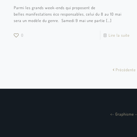
Parmi les grands week-ends qui proposent de
belles manifestations éco responsables, celui du 8 au 10 mai
sera un modèle du genre. Samedi 9 mai une partie
[…]
0
Lire la suite
Précédente
<
-
Graphisme -