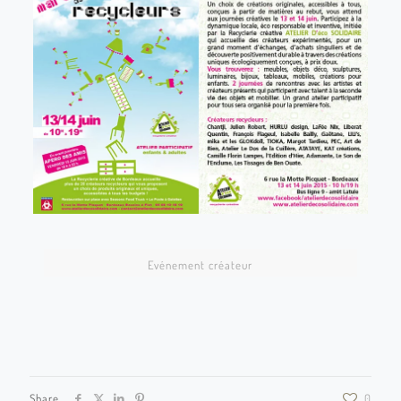
ads vern262
ads mc533
Evénement créateur
ads vern249
ads vern252
ads vern281
Share
0