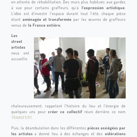
en attente de réhabilitation. Des murs plus habitués aux gardes
à vue pour certains graffeurs, qu’à
l’expression artistique
.
L’idée est d’investir l’espace durant tout l’été, chaque pièce
étant
aménagée et transformée
par les œuvres de graffeurs
venus de
la France entière.
Les
street
artistes
nous ont
accueillis
chaleureusement, rappelant l’histoire du lieu et l’énergie de
quelques uns pour
créer ce collectif
réuni derrière ce nom
TRANSFERT.
Puis, la déambulation dans les différentes
pièces assiégées par
les artistes
a donné lieu à des échanges et des
sidérations