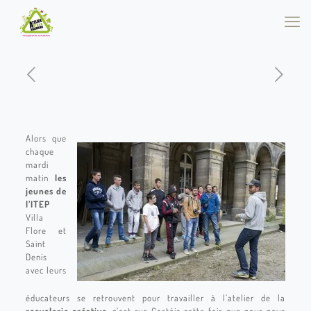
Alors que
chaque
mardi
matin
les
jeunes de
l’ITEP
Villa
Flore et
Saint
Denis
avec leurs
éducateurs se retrouvent pour travailler à l’atelier de la