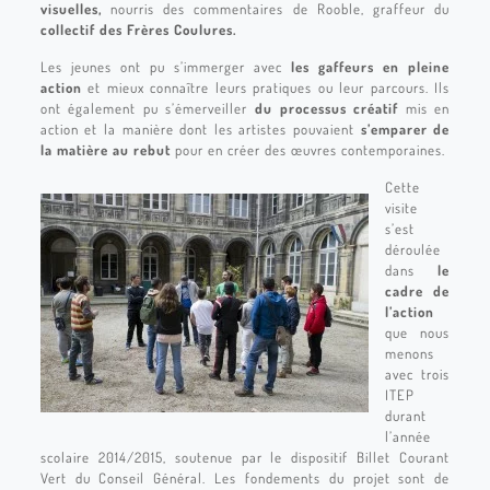
visuelles,
nourris des commentaires de Rooble, graffeur du
collectif des Frères Coulures.
Les jeunes ont pu s’immerger avec
les gaffeurs en pleine
action
et mieux connaître leurs pratiques ou leur parcours. Ils
ont également pu s’émerveiller
du processus créatif
mis en
action et la manière dont les artistes pouvaient
s’emparer de
la matière au rebut
pour en créer des œuvres contemporaines.
Cette
visite
s’est
déroulée
dans
le
cadre de
l’action
que nous
menons
avec trois
ITEP
durant
l’année
scolaire 2014/2015, soutenue par le dispositif Billet Courant
Vert du Conseil Général. Les fondements du projet sont de