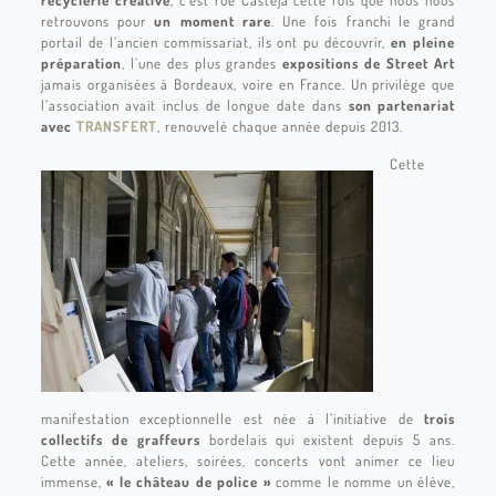
recyclerie créative
, c’est rue Castéja cette fois que nous nous
retrouvons pour
un moment rare
. Une fois franchi le grand
portail de l’ancien commissariat, ils ont pu découvrir,
en pleine
préparation
, l’une des plus grandes
expositions de Street Art
jamais organisées à Bordeaux, voire en France. Un privilège que
l’association avait inclus de longue date dans
son partenariat
avec
TRANSFERT
, renouvelé chaque année depuis 2013.
Cette
manifestation exceptionnelle est née à l’initiative de
trois
collectifs de graffeurs
bordelais qui existent depuis 5 ans.
Cette année, ateliers, soirées, concerts vont animer ce lieu
immense,
« le château de police »
comme le nomme un élève,