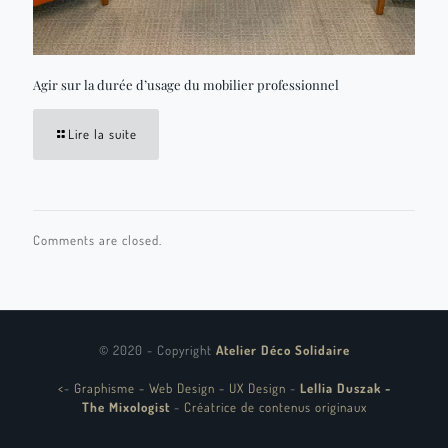
Agir sur la durée d’usage du mobilier professionnel
Lire la suite
Comments are closed.
© 2020 - Copyright
Atelier Déco Solidaire
<
-
Graphisme - Web Design - UX Design
-
Lellia Duszak -
The Mixologist
-
Créatrice de contenus originaux