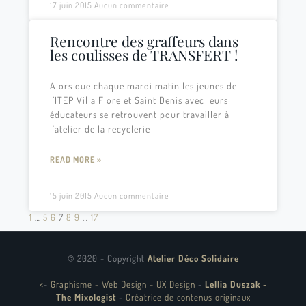
17 juin 2015
Aucun commentaire
Rencontre des graffeurs dans
les coulisses de TRANSFERT !
Alors que chaque mardi matin les jeunes de
l’ITEP Villa Flore et Saint Denis avec leurs
éducateurs se retrouvent pour travailler à
l’atelier de la recyclerie
READ MORE »
15 juin 2015
Aucun commentaire
1
…
5
6
7
8
9
…
17
© 2020 - Copyright
Atelier Déco Solidaire
<
-
Graphisme - Web Design - UX Design
-
Lellia Duszak -
The Mixologist
-
Créatrice de contenus originaux