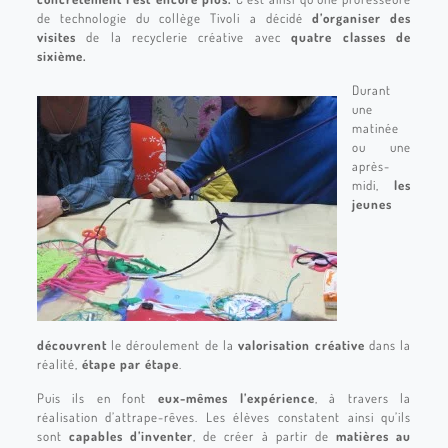
de technologie du collège Tivoli a décidé
d’organiser des
visites
de la recyclerie créative avec
quatre classes de
sixième.
Durant
une
matinée
ou une
après-
midi,
les
jeunes
découvrent
le déroulement de la
valorisation créative
dans la
réalité,
étape par étape
.
Puis ils en font
eux-mêmes l’expérience
, à travers la
réalisation d’attrape-rêves. Les élèves constatent ainsi qu’ils
sont
capables d’inventer
, de créer à partir de
matières au