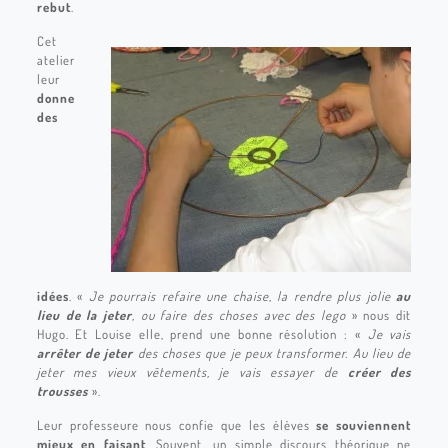
rebut
.
Cet
atelier
leur
donne
des
idées
. «
Je pourrais refaire une chaise, la rendre plus jolie
au
lieu de la jeter
, ou faire des choses avec des lego
» nous dit
Hugo. Et Louise elle, prend une bonne résolution : «
Je vais
arrêter de jeter
des choses que je peux transformer. Au lieu de
jeter mes vieux vêtements, je vais essayer de
créer des
trousses
».
Leur professeure nous confie que les élèves
se souviennent
mieux en faisant
. Souvent, un simple discours théorique ne