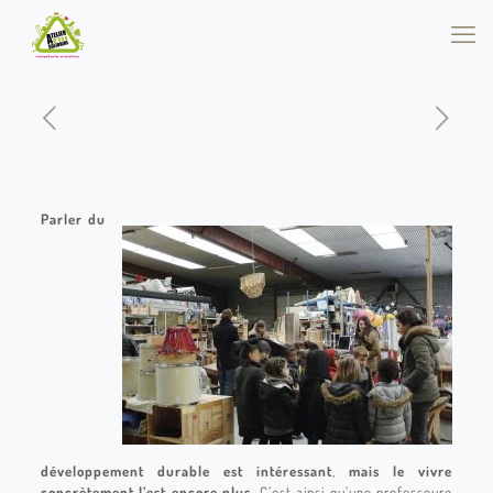
Parler du
développement durable est intéressant
,
mais le vivre
concrètement l’est encore plus.
C’est ainsi qu’une professeure