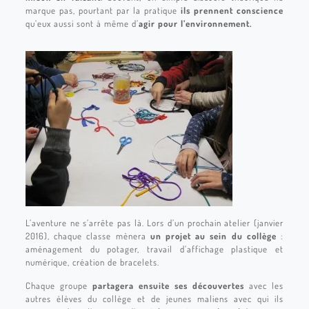
marque pas, pourtant par la pratique
ils prennent conscience
qu’eux aussi sont à même d’
agir pour l’environnement.
L’aventure ne s’arrête pas là. Lors d’un prochain atelier (janvier
2016), chaque classe mènera
un projet au sein du collège
:
aménagement du potager, travail d’affichage plastique et
numérique, création de bracelets.
Chaque groupe
partagera ensuite ses découvertes
avec les
autres élèves du collège et de jeunes maliens avec qui ils