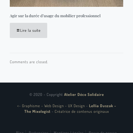
Agir sur la durée d’usage du mobilier professionnel
Lire la suite
Comments are closed.
© 2020 - Copyright
Atelier Déco Solidaire
<
-
Graphisme - Web Design - UX Design
-
Lellia Duszak -
The Mixologist
-
Créatrice de contenus originaux
Blog
Partenaires
Mentions Légales
Revue de presse