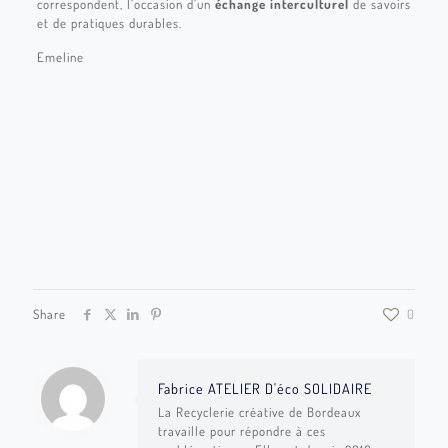
correspondent, l’occasion d’un
échange interculturel
de savoirs
et de pratiques durables.
Emeline
IMG_5527
IMG_5529
IMG_5530
IMG_5531
IMG_5535
IMG_5537
IMG_5550
IMG_5552
Share
0
Fabrice ATELIER D'éco SOLIDAIRE
La Recyclerie créative de Bordeaux
travaille pour répondre à ces