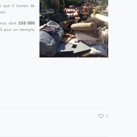
ée que 2 tonnes de
ion.
ance, dont
250 000
015 pour un réemploi
0