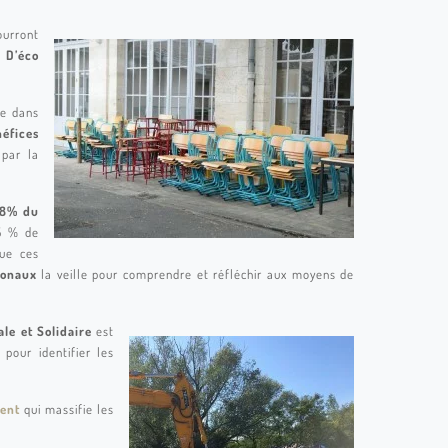
ourront
 D’éco
re dans
néfices
 par la
8% du
5 % de
que ces
ionaux
la veille pour comprendre et réfléchir aux moyens de
le et Solidaire
est
pour identifier les
ent
qui massifie les