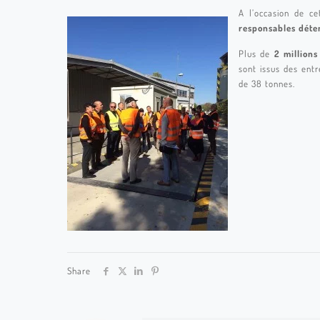
A l’occasion de c
responsables déte
Plus de
2 million
sont issus des entr
de 38 tonnes.
Share