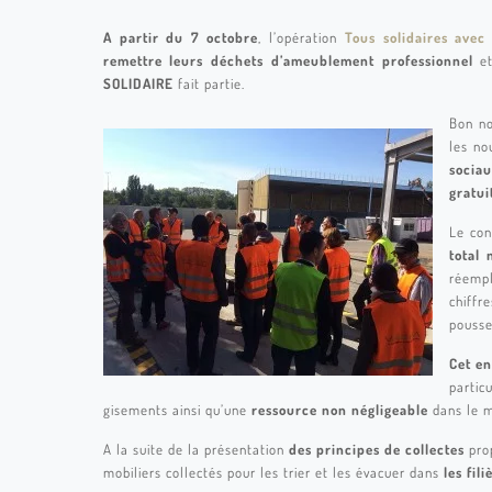
A partir du 7 octobre
, l’opération
Tous solidaires avec 
remettre leurs déchets d’ameublement
professionnel
et
SOLIDAIRE
fait partie.
Bon no
les no
socia
gratui
Le con
total 
réemp
chiffr
pousse
Cet e
partic
gisements ainsi qu’une
ressource non négligeable
dans le 
A la suite de la présentation
des principes de collectes
pro
mobiliers collectés pour les trier et les évacuer dans
les fili