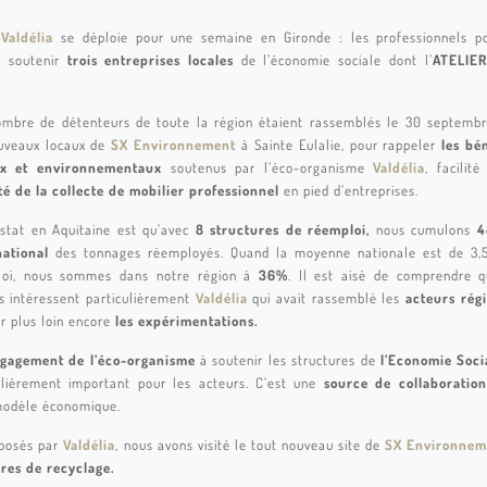
Valdélia
se déploie pour une semaine en Gironde : les professionnels p
 soutenir
trois entreprises locales
de l’économie sociale dont l’
ATELIER
mbre de détenteurs de toute la région étaient rassemblés le 30 septemb
uveaux locaux de
SX Environnement
à Sainte Eulalie, pour rappeler
les bé
ux et environnementaux
soutenus par l’éco-organisme
Valdélia
, facilité
té de la collecte de mobilier professionnel
en pied d’entreprises.
stat en Aquitaine est qu’avec
8 structures de réemploi,
nous cumulons
4
national
des tonnages réemployés. Quand la moyenne nationale est de 3,
loi, nous sommes dans notre région à
36%
. Il est aisé de comprendre 
es intéressent particulièrement
Valdélia
qui avait rassemblé les
acteurs rég
r plus loin encore
les expérimentations.
ngagement de l’éco-organisme
à soutenir les structures de
l’Economie Socia
ulièrement important pour les acteurs. C’est une
source de collaboration
modèle économique.
posés par
Valdélia
, nous avons visité le tout nouveau site de
SX Environnem
ères de recyclage.