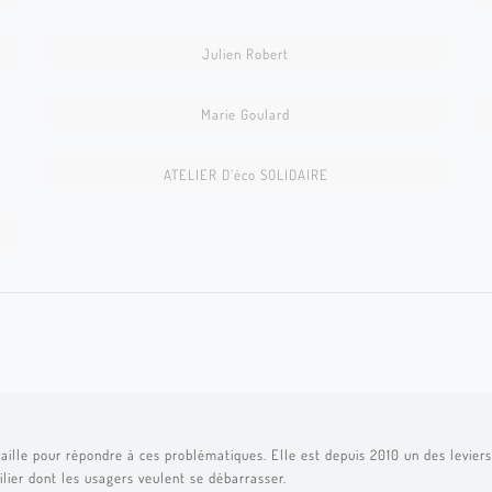
CREA081
Julien Robert
CREA047
Marie Goulard
CREA006
ATELIER D’éco SOLIDAIRE
72 ©Nathalie Kaïd143
aille pour répondre à ces problématiques. Elle est depuis 2010 un des leviers 
ilier dont les usagers veulent se débarrasser.