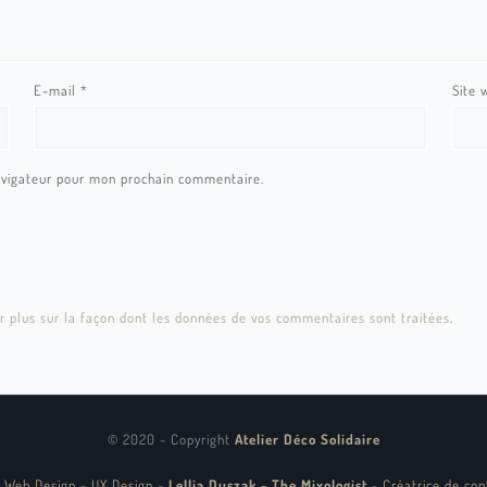
E-mail
*
Site 
avigateur pour mon prochain commentaire.
r plus sur la façon dont les données de vos commentaires sont traitées
.
© 2020 - Copyright
Atelier Déco Solidaire
 Web Design - UX Design
-
Lellia Duszak - The Mixologist
-
Créatrice de con