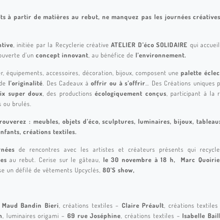
its à partir de matières au rebut, ne manquez pas les journées créativ
ntive
, initiée par la Recyclerie créative
ATELIER D’éco SOLIDAIRE
qui accueil
ouverte d’un
concept innovant
, au bénéfice de
l’environnement.
er, équipements, accessoires, décoration, bijoux, composent une
palette éclec
 de
l’originalité
. Des Cadeaux à
offrir ou à s’offrir
… Des Créations uniques p
ix super doux
, des productions
écologiquement conçus
, participant à la
s ou brulés.
rouverez : meubles, objets d’éco, sculptures, luminaires, bijoux, tableau
nfants, créations textiles.
rnées
de rencontres avec les artistes et créateurs présents qui recyc
res
au rebut. Cerise sur le gâteau,
le 30 novembre à 18 h,
Marc Quoiri
se un défilé de vêtements Upcyclés,
80’S show,
–
Maud Bandin Bieri
, créations textiles –
Claire Préault
, créations textile
n
, luminaires origami –
69 rue Joséphine
, créations textiles –
Isabelle Bail