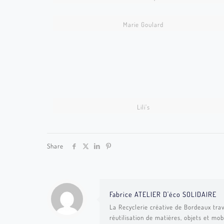
CREA097
Marie Goulard
CREA049
CREA021
72 ©Nathalie Kaïd101
Lili’s
Share
Fabrice ATELIER D'éco SOLIDAIRE
La Recyclerie créative de Bordeaux trav
réutilisation de matières, objets et mob