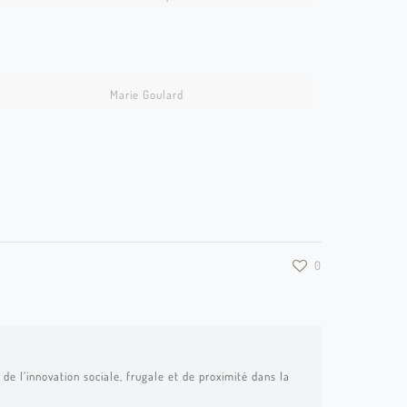
CREA074
CREA032
Marie Goulard
JM 28
0
de l’innovation sociale, frugale et de proximité dans la