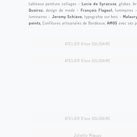
tableaux peinture collages –
Lucie de Syracuse
, globes, b
Quoirez,
design de mode –
François Flageul,
luminaires
luminaires –
Jeremy Schiavo,
typograhie sur bois –
Malaur
points,
Confitures artisanales de Bordeaux,
AMOS
avec ses p
SHOW PANORAMIQUE
CREA236
ATELIER D’éco SOLIDAIRE
CREA222
ATELIER D’éco SOLIDAIRE
CREA193
CREA172
72 ©Nathalie Kaïd122
CREA133
ATELIER D’éco SOLIDAIRE
CREA119
Juliette Miquau