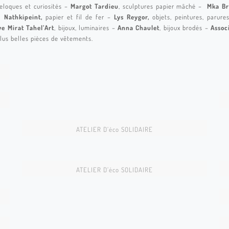
reloques et curiosités –
Margot Tardieu
, sculptures papier mâché –
Mka Br
 –
Nathkipeint,
papier et fil de fer –
Lys Reygor,
objets, peintures, parur
ye Mirat
Tahel’Art
, bijoux, luminaires –
Anna Chaulet
, bijoux brodés –
Assoc
lus belles pièces de vêtements.
72 ©Nathalie Kaïd124
CREA228
72 ©Nathalie Kaïd125
CREA179
ATELIER D’éco SOLIDAIRE
CREA163
CREA144
ATELIER D’éco SOLIDAIRE
CREA128
CREA103