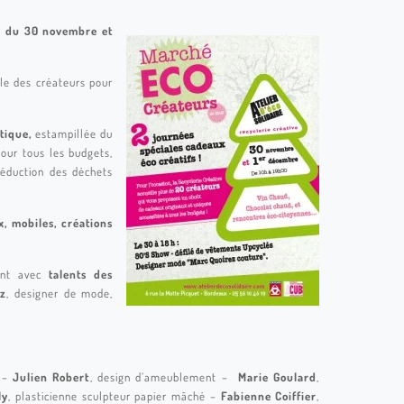
es du 30 novembre et
le des créateurs pour
tique,
estampillée du
our tous les budgets,
 réduction des déchets
x, mobiles, créations
lent avec
talents des
ez
, designer de mode,
s –
Julien Robert
, design d’ameublement –
Marie Goulard
,
ly
, plasticienne sculpteur papier mâché –
Fabienne Coiffier
,