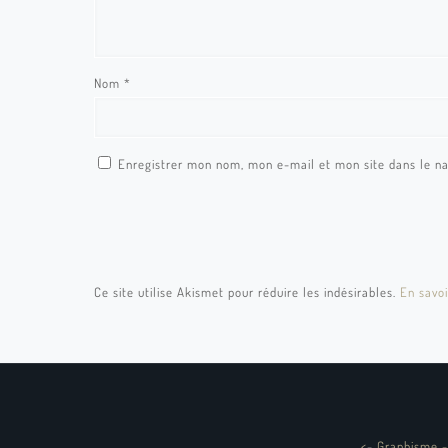
Nom
*
Enregistrer mon nom, mon e-mail et mon site dans le n
Ce site utilise Akismet pour réduire les indésirables.
En savoi
<
-
Graphisme -