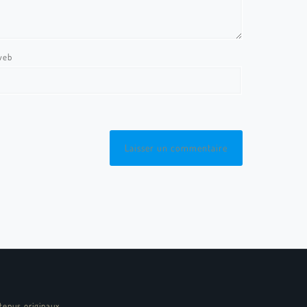
web
tenus originaux