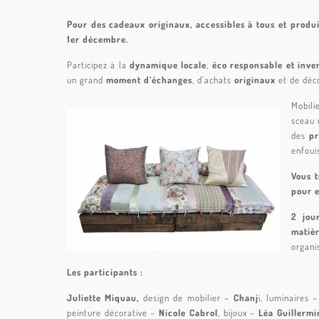
Pour des cadeaux originaux, accessibles à tous et produ
1er décembre.
Participez à la
dynamique locale
,
éco responsable et inve
un grand
moment d’échanges
, d’achats
originaux
et de déc
Mobili
sceau
des
pr
enfoui
Vous t
pour e
2 jou
matiè
organi
Les participants :
Juliette Miquau,
design de mobilier –
Chanj
i, luminaires 
peinture décorative –
Nicole Cabrol
, bijoux –
Léa Guillermi