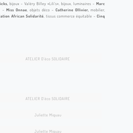
icks,
bijoux – Valéry Billey «Lili’s», bijoux, luminaires –
Marc
es –
Miss Onnae
, objets déco –
Catherine Ollivier,
mobilier,
iation African Solidarité
, tissus commerce équitable –
Cinq
CREA224
JULIETTE 01
CREA278
ATELIER D’éco SOLIDAIRE
CREA185
CREA154
CREA135
ATELIER D’éco SOLIDAIRE
CREA120
Juliette Miquau
CREA106
Juliette Miquau