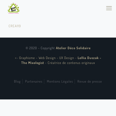
CREA119
© 2020 - Copyright
Atelier Déco Solidaire
<
-
Graphisme - Web Design - UX Design
-
Lellia Duszak -
The Mixologist
-
Créatrice de contenus originaux
Blog
Partenaires
Mentions Légales
Revue de presse