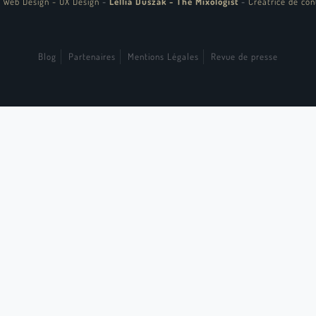
 Web Design - UX Design
-
Lellia Duszak - The Mixologist
-
Créatrice de con
Blog
Partenaires
Mentions Légales
Revue de presse