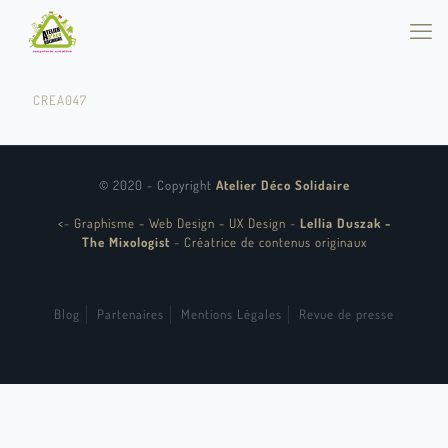
CREA047
© 2020 - Copyright
Atelier Déco Solidaire
<
-
Graphisme - Web Design - UX Design
-
Lellia Duszak -
The Mixologist
-
Créatrice de contenus originaux
Blog
Partenaires
Mentions Légales
Revue de presse