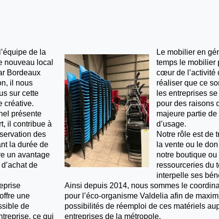
l’équipe de la
Le mobilier en gén
le nouveau local
temps le mobilier 
par Bordeaux
cœur de l’activité 
n, il nous
réaliser que ce so
us sur cette
les entreprises s
e créative.
pour des raisons 
nel présente
majeure partie de 
, il contribue à
d’usage.
éservation des
Notre rôle est de 
nt la durée de
la vente ou le don
fre un avantage
notre boutique ou 
 d’achat de
ressourceries du t
interpelle ses bén
eprise
Ainsi depuis 2014, nous sommes le coordina
offre une
pour l’éco-organisme Valdelia afin de maximi
ssible de
possibilités de réemploi de ces matériels au
treprise, ce qui
entreprises de la métropole.