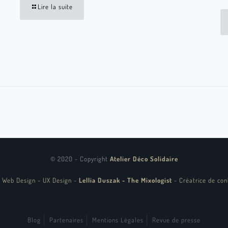
Lire la suite
© 2020 - Copyright
Atelier Déco Solidaire
 Web Design - UX Design
-
Lellia Duszak - The Mixologist
-
Créatrice de con
Blog
Partenaires
Mentions Légales
Revue de presse