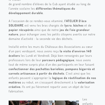
de grand nombre d’élèves de la Cub ayant étudié au long de
l’année scolaire les
différentes thématiques du
développement durable
.
A l’occasion de ce rendez-vous vitaminé,
l’ATELIER D’éco
SOLIDAIRE
est venu les bras chargés de
lycra
,
bâches
et de
papier récupérés
ainsi que de notre
jeu de l’oie grandeur
nature
, pour échanger avec les petits citoyens avertis sur notre
domaine d’activité : la seconde vie des déchets.
Installé entre les murs du Châteaux des Associations au cœur
d’un parc verdoyant, nous avons reçu
la visite d’environ 140
écoliers
les Lundi et Vendredi. Déjà bien renseignés par leurs
professeurs lors de leur
parcours pédagogique
, nous avons
tout de même surpris plus d’un des participants en leur faisant
confectionner des pochettes bariolées, pompons bigarrés et
carnets artisanaux à partir de déchets
. C’est ainsi que les
enfants peuvent s’approprier la
logique de réutilisation de nos
matières
au rebut, en s’essayant directement à la
valorisation
créative.
Ils ont pu fièrement repartir avec un objet de leur
fabrication.
Les
enfants