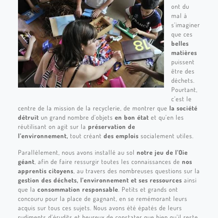
ont du
mal à
s’imaginer
que ces
belles
matières
puissent
être des
déchets.
Pourtant,
c’est le
centre de la mission de la recyclerie, de montrer que
la société
détruit
un grand nombre d’objets
en bon état
et qu’en les
réutilisant on agit sur la
préservation de
l’environnement,
tout créant
des emplois
socialement utiles.
Parallèlement, nous avons installé au sol
notre jeu de l’Oie
géant
, afin de faire ressurgir toutes les connaissances de
nos
apprentis citoyens
, au travers des nombreuses questions sur la
gestion des déchets, l’environnement et ses ressources
ainsi
que la
consommation responsable
. Petits et grands ont
concouru pour la place de gagnant, en se remémorant leurs
acquis sur tous ces sujets. Nous avons été épatés de leurs
rudiments d’érudits et heureux de constater que bien qu’il reste