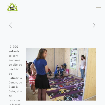
12 000
enfants
se sont
emparés
du site au
Rocher
de
Palmer
, à
Cenon, du
2 au 6
Juin
, afin
de
restituer
le travail