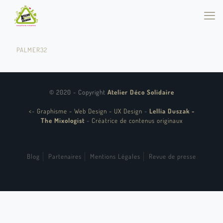
PALMER32
© 2020 - Copyright
Atelier Déco Solidaire
<
-
Graphisme - Web Design - UX Design
-
Lellia Duszak -
The Mixologist
-
Créatrice de contenus originaux
Blog
Partenaires
Mentions Légales
Revue de presse