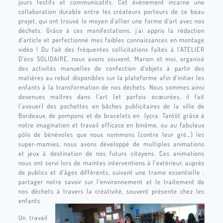
jours festifs et communicatifs. Cet événement incarne une
collaboration durable entre les créateurs porteurs de ce beau
projet, qui ont trouvé le moyen d’allier une forme d’art avec nos
déchets. Grâce à ces manifestations, j’ai appris la rédaction
d’article et perfectionné mes faibles connaissances en montage
vidéo !
Du fait des fréquentes sollicitations faîtes à l’ATELIER
D’éco SOLIDAIRE, nous avons souvent, Marion et moi, organisé
des activités manuelles de confection d’objets à partir des
matières au rebut disponibles sur la plateforme afin d’initier les
enfants à la transformation de nos déchets. Nous sommes ainsi
devenues maîtres dans l’art (et parfois écœurées, il fait
l’avouer) des pochettes en bâches publicitaires de la ville de
Bordeaux, de pompons et de bracelets en lycra. Tantôt grâce à
notre imagination et travail efficace en binôme, ou au fabuleux
pôle de bénévoles que nous nommons (contre leur gré…) les
super-mamies, nous avons développé de multiples animations
et jeux à destination de nos futurs citoyens. Ces animations
nous ont servi lors de maintes interventions à l’extérieur, auprès
de publics et d’âges différents, suivant une trame essentielle :
partager notre savoir sur l’environnement et le traitement de
nos déchets à travers la créativité, souvent présente chez les
enfants.
Un travail