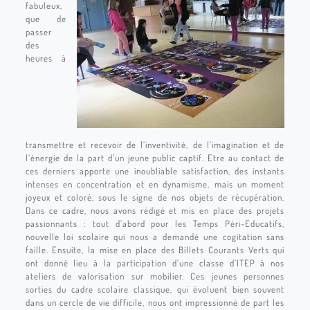
fabuleux,
que de
passer
des
heures à
transmettre et recevoir de l’inventivité, de l’imagination et de
l’énergie de la part d’un jeune public captif. Etre au contact de
ces derniers apporte une inoubliable satisfaction, des instants
intenses en concentration et en dynamisme, mais un moment
joyeux et coloré, sous le signe de nos objets de récupération.
Dans ce cadre, nous avons rédigé et mis en place des projets
passionnants : tout d’abord pour les Temps Péri-Educatifs,
nouvelle loi scolaire qui nous a demandé une cogitation sans
faille. Ensuite, la mise en place des Billets Courants Verts qui
ont donné lieu à la participation d’une classe d’ITEP à nos
ateliers de valorisation sur mobilier. Ces jeunes personnes
sorties du cadre scolaire classique, qui évoluent bien souvent
dans un cercle de vie difficile, nous ont impressionné de part les