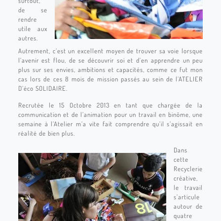
surtout,
de se
rendre
utile aux
autres.
Autrement, c’est un excellent moyen de trouver sa voie lorsque
l’avenir est flou, de se découvrir soi et d’en apprendre un peu
plus sur ses envies, ambitions et capacités, comme ce fut mon
cas lors de ces 8 mois de mission passés au sein de l’ATELIER
D’éco SOLIDAIRE.
Recrutée le 15 Octobre 2013 en tant que chargée de la
communication et de l’animation pour un travail en binôme, une
semaine à l’Atelier m’a vite fait comprendre qu’il s’agissait en
réalité de bien plus.
Dans
cette
Recyclerie
créative,
le travail
s’articule
autour de
quatre