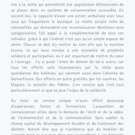
mis à la vente qui permettent aux populations défavorisées de
se placer dans un système de consommation accessible. En
second lieu, la capacité d’avoir une action verbalisée avec tous
ceux qui fréquentent la boutique. La mixité sociale riche de
nationalités, qui demandent une reconnaissance identitaire sans
catégorisation, fait appel à la complémentarité de tous ces
individus, grâce à qui l’endroit n’est pas qu’un simple espace de
vente. Chacun se doit d’y mettre du sien afin que la machine
tourne, ce qui nous renvoie à une économie de proximité
solidaire et participative, où il est important de mettre du cœur
à l’ouvrage. J’y ai puisé l’envie de donner de soi à autrui, car
tous les efforts sont récompensés par la visite quasi
quotidienne des habitués, qui viennent aussi dans l’attente de
bienveillance. Des efforts en outre gratifiés par les sourires, les
blagues, la jovialité des fidèles. J’en conclue que c’est tout
particulièrement ici que se joue l’enjeu de la solidarité.
Au total, ce service civique m’aura offert beaucoup
d’expériences fortes et formatrices. L’acquisition de
connaissances utiles dans le domaine de l’écrit et de la vidéo,
de l’événementiel et de la communication. Sans oublier le
champ capital du développement durable et du traitement des
déchets. Autant dire que je n’achèterai que du mobilier de
seconde main et que mon chez-moi ressemblera à une brocante