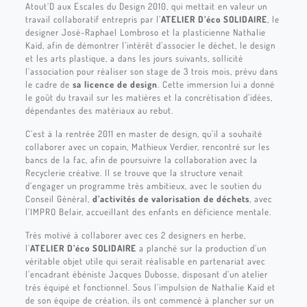
Atout’D aux Escales du Design 2010, qui mettait en valeur un
travail collaboratif entrepris par l’
ATELIER D’éco SOLIDAIRE
, le
designer José-Raphael Lombroso et la plasticienne Nathalie
Kaïd, afin de démontrer l’intérêt d’associer le déchet, le design
et les arts plastique, a dans les jours suivants, sollicité
l’association pour réaliser son stage de 3 trois mois, prévu dans
le cadre de
sa licence de design
. Cette immersion lui a donné
le goût du travail sur les matières et la concrétisation d’idées,
dépendantes des matériaux au rebut.
C’est à la rentrée 2011 en master de design, qu’il a souhaité
collaborer avec un copain, Mathieux Verdier, rencontré sur les
bancs de la fac, afin de poursuivre la collaboration avec la
Recyclerie créative. Il se trouve que la structure venait
d’engager un programme très ambitieux, avec le soutien du
Conseil Général,
d’activités de valorisation de déchets
, avec
l’IMPRO Belair, accueillant des enfants en déficience mentale.
Très motivé à collaborer avec ces 2 designers en herbe,
l’
ATELIER D’éco SOLIDAIRE
a planché sur la production d’un
véritable objet utile qui serait réalisable en partenariat avec
l’encadrant ébéniste Jacques Dubosse, disposant d’un atelier
très équipé et fonctionnel. Sous l’impulsion de Nathalie Kaïd et
de son équipe de création, ils ont commencé à plancher sur un