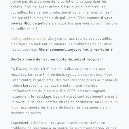
même pas du problème de la pollution plastique dans les
océans…Ensuite, avant même d’être bues ou achetés, les
bouteilles, lors de leur production et acheminement, utilisent
une quantité inimaginable de polluants. C’est comme
si vous
buviez 10cL de pétrole
à chaque fois que vous consommez une
bouteille de 1L !
L’infographie ci-après
décrypte la face cachée des bouteilles
plastiques en mettant en lumière les problèmes de pollution
liés au business.
Alors, comment, aujourd’hui, y remédier ?
Quitte à boire de l’eau en bouteille, autant recycler !
En France, seules 49 % des bouteilles en plastiques sont
recyclées. Le reste finit en décharge ou en incinérateur. Pour
lutter contre ce problème, des mesures sont prises au niveau de
l’Union Européenne, qui espère notamment interdire
l’enfouissement du plastique d’ici 2025, en encourageant
notamment le recyclage. Des initiatives sont également prises à
un niveau plus local, comme en région bordelaise, ou
la start up
Yoyo
récompense les trieurs de bouteilles plastiques via un
système de points.
Cependant, attention, il est aussi important de traiter ce
problème de plastique à sa source, la surconsommation, et pas