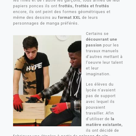
les filles et de l’autre les garçons, tous armés de leur
papiers ponces ils ont
frottés, frottés et frottés
encore, ils ont peint des formes géométriques et
même des dessins au
format XXL
de leurs
personnages de manga préférés.
Certains se
découvrant une
passion
pour les
travaux manuels
d’autres mettant à
l’oeuvre leur talent
et leur
imagination.
Les élèves du
lycée n’avaient
pas de support
avec lequel ils
pouvaient
travailler. Afin
d’utiliser de
la
matière existante,
ils ont décidé de