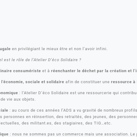
ugale
en privilégiant le mieux être et non l’avoir infini.
l est le rôle de l’Atelier D’éco Solidaire ?
ginaire consumériste
et à
réenchanter le déchet par la création et l’
e
l’économie, sociale et solidaire
afin de constituer une
ressource à l
onomique
: l’Atelier D’éco Solidaire est une ressourcerie qui contrib
de vie aux objets.
iale
: au cours de ces années l’ADS a vu gravité de nombreux profil
es personnes en réinsertion, des retraités, des jeunes, des personne
lectuelles, des militant.es, des stagiaires, des TIG…etc.
ique
: nous ne sommes pas un commerce mais une association. Le pr