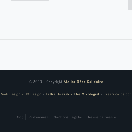
© 2020 - Copyright
Atelier Déco Solidaire
 Web Design - UX Design
-
Lellia Duszak - The Mixologist
-
Créatrice de con
Blog
Partenaires
Mentions Légales
Revue de presse