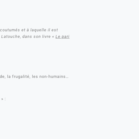
outumés et à laquelle il est
e Latouche, dans son livre «
Le pari
aide, la frugalité, les non-humains…
» :