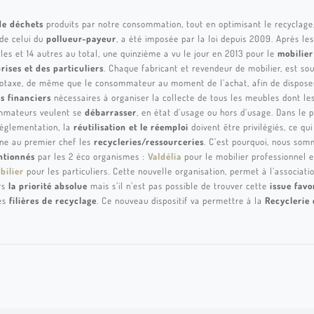
de déchets
produits par notre consommation, tout en optimisant le recyclage
 de celui du
pollueur-payeur
, a été imposée par la loi depuis 2009. Après les
iles et 14 autres au total, une quinzième a vu le jour en 2013 pour le
mobilier
rises et des particuliers
.
Chaque fabricant et revendeur de mobilier, est so
otaxe, de même que le consommateur au moment de l’achat, afin de dispose
s financiers
nécessaires à organiser la collecte de tous les meubles dont le
mmateurs veulent se
débarrasser
, en état d’usage ou hors d’usage. Dans le p
réglementation, la
réutilisation et le réemploi
doivent être privilégiés, ce qui
ne au premier chef les
recycleries/ressourceries
. C’est pourquoi, nous so
ntionnés
par les 2 éco organismes :
Valdélia
pour le mobilier professionnel e
bilier
pour les particuliers. Cette nouvelle organisation, permet à l’associat
rs
la priorité absolue
mais s’il n’est pas possible de trouver cette
issue favo
es
filières de recyclage
. Ce nouveau dispositif va permettre à la
Recyclerie