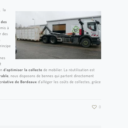
, la
 des
umis à
r des
s
rincipe
mmes
t
ion
d’optimiser la collecte
de mobilier. La réutilisation est
rable
, nous disposons de bennes qui partent directement
 créative de Bordeaux
d’alléger les coûts de collectes, grâce
0