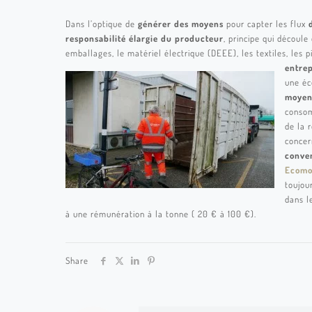
Dans l’optique de
générer des moyens
pour capter les flux
responsabilité élargie du producteur
, principe qui découle
emballages, le matériel électrique (DEEE), les textiles, les p
entrep
une éc
moyen
conso
de la 
concer
conve
Ecomo
toujou
dans l
à une rémunération à la tonne ( 20 € à 100 €).
Share