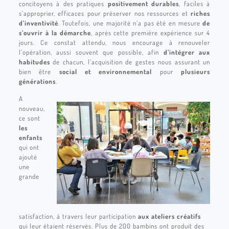
concitoyens à des pratiques
positivement durables
, faciles à
s’approprier, efficaces pour préserver nos ressources et
riches
d’inventivité
. Toutefois, une majorité n’a pas été en mesure
de
s’ouvrir à la démarche
, après cette première expérience sur 4
jours. Ce constat attendu, nous encourage à renouveler
l’opération, aussi souvent que possible, afin
d’intégrer aux
habitudes
de chacun, l’acquisition de gestes nous assurant un
bien être
social et environnemental
pour
plusieurs
générations
.
A
nouveau,
ce sont
les
enfants
qui ont
ajouté
une
grande
satisfaction, à travers leur participation
aux ateliers créatifs
qui leur étaient réservés. Plus de 200 bambins ont produit des