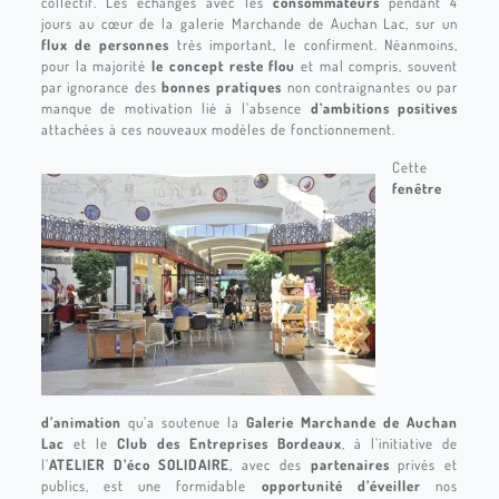
collectif. Les échanges avec les
consommateurs
pendant 4
jours au cœur de la galerie Marchande de Auchan Lac, sur un
flux de personnes
très important, le confirment. Néanmoins,
pour la majorité
le concept reste flou
et mal compris, souvent
par ignorance des
bonnes pratiques
non contraignantes ou par
manque de motivation lié à l’absence
d’ambitions positives
attachées à ces nouveaux modèles de fonctionnement.
Cette
fenêtre
d’animation
qu’a soutenue la
Galerie Marchande de Auchan
Lac
et le
Club des Entreprises Bordeaux
, à l’initiative de
l’
ATELIER D’éco SOLIDAIRE
, avec des
partenaires
privés et
publics, est une formidable
opportunité d’éveiller
nos