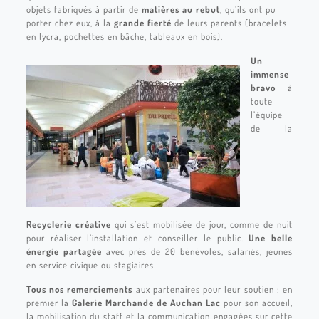
objets fabriqués à partir de
matières au rebut
, qu’ils ont pu
porter chez eux, à la
grande fierté
de leurs parents (bracelets
en lycra, pochettes en bâche, tableaux en bois).
Un
immense
bravo
à
toute
l’équipe
de la
Recyclerie créative
qui s’est mobilisée de jour, comme de nuit
pour réaliser l’installation et conseiller le public.
Une belle
énergie partagée
avec près de 20 bénévoles, salariés, jeunes
en service civique ou stagiaires.
Tous nos remerciements
aux partenaires pour leur soutien : en
premier la
Galerie Marchande de Auchan Lac
pour son accueil,
la mobilisation du staff et la communication engagées sur cette