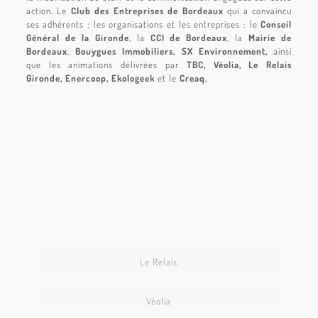
action. Le
Club des Entreprises de Bordeaux
qui a convaincu
ses adhérents ; les organisations et les entreprises : le
Conseil
Général de la Gironde
, la
CCI de Bordeaux
, la
Mairie de
Bordeaux
,
Bouygues Immobiliers, SX Environnement,
ainsi
que les animations délivrées par
TBC, Véolia, Le Relais
Gironde, Enercoop, Ekologeek
et le
Creaq.
im400
im411
im419
im432
im434
im438
im437
im436
im435
im442
Le Relais
im441
Véolia