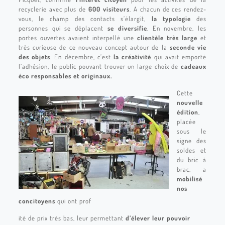
recyclerie avec plus de
600 visiteurs
. A chacun de ces rendez-
vous, le champ des contacts s’élargit,
la typologie
des
personnes qui se déplacent
se diversifie
. En novembre, les
portes ouvertes avaient interpellé une
clientèle très large
et
très curieuse de ce nouveau concept autour de la
seconde vie
des objets
. En décembre, c’est
la créativité
qui avait emporté
l’adhésion, le public pouvant trouver un large choix de
cadeaux
éco responsables et originaux.
Cette
nouvelle
édition
,
placée
sous le
signe des
soldes et
du bric à
brac, a
mobilisé
nos
concitoyens
qui ont prof
ité de prix très bas, leur permettant
d’élever leur pouvoir