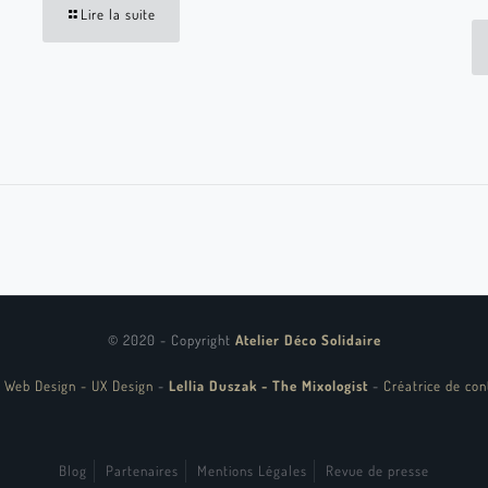
Lire la suite
© 2020 - Copyright
Atelier Déco Solidaire
 Web Design - UX Design
-
Lellia Duszak - The Mixologist
-
Créatrice de con
Blog
Partenaires
Mentions Légales
Revue de presse