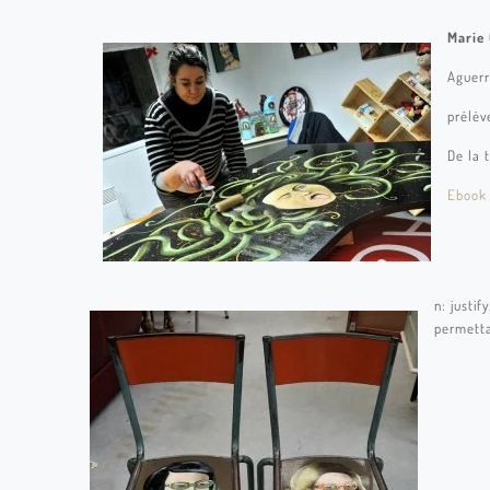
Marie
Aguerr
prélè
De la 
Ebook 
n: justify
permetta