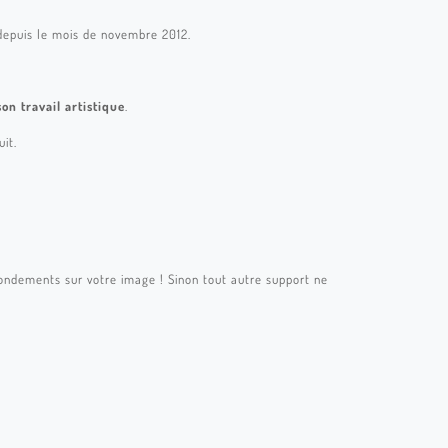
 depuis le mois de novembre 2012.
son travail artistique
.
it.
s fondements sur votre image ! Sinon tout autre support ne