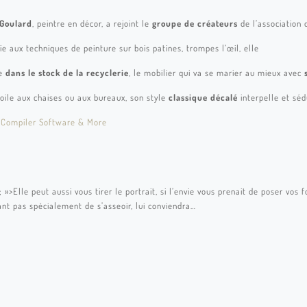
 Goulard
, peintre en décor, a rejoint le
groupe de créateurs
de l’association
ie aux techniques de peinture sur bois patines, trompes l’œil, elle
ve
dans le stock de la recyclerie
, le mobilier qui va se marier au mieux avec
toile aux chaises ou aux bureaux, son style
classique décalé
interpelle et sédu
Compiler Software & More
; »>
Elle peut aussi vous tirer le portrait, si l’envie vous prenait de poser vo
nt pas spécialement de s’asseoir, lui conviendra…