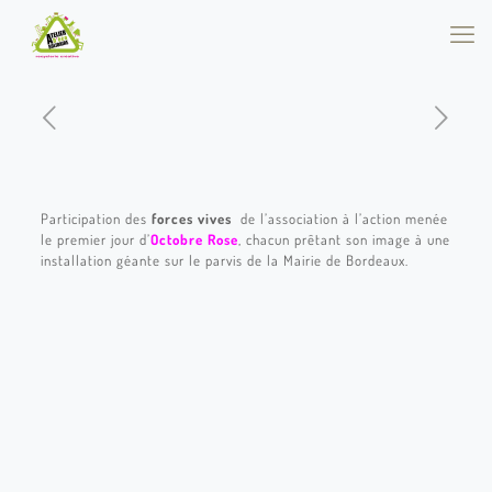
Participation des
forces vives
de l’association à l’action menée
le premier jour d’
Octobre Rose
, chacun prêtant son image à une
installation géante sur le parvis de la Mairie de Bordeaux.
OCT ROSE 01
OCT ROSE 02
OCT ROSE 03
OCT ROSE 04
OCT ROSE 05
OCT ROSE 06
OCT ROSE 07
OCT ROSE 08