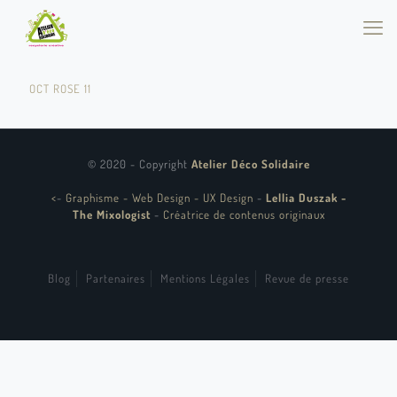
OCT ROSE 11
© 2020 - Copyright
Atelier Déco Solidaire
<
-
Graphisme - Web Design - UX Design
-
Lellia Duszak -
The Mixologist
-
Créatrice de contenus originaux
Blog
Partenaires
Mentions Légales
Revue de presse