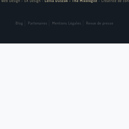
 Web Design - UX Design
-
Lellia Duszak - The Mixologist
-
Créatrice de con
Blog
Partenaires
Mentions Légales
Revue de presse