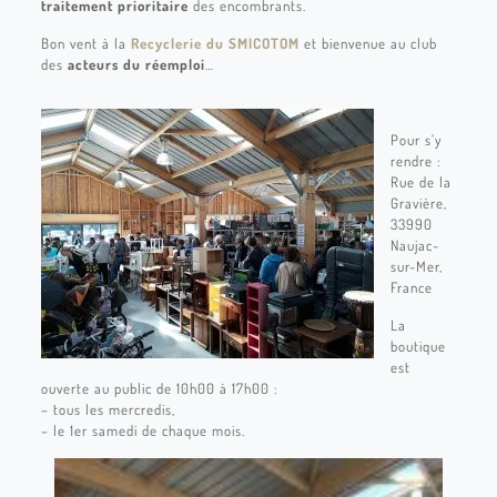
traitement prioritaire
des encombrants.
Bon vent à la
Recyclerie du SMICOTOM
et bienvenue au club
des
acteurs du réemploi
…
Pour s’y
rendre :
Rue de la
Gravière,
33990
Naujac-
sur-Mer,
France
La
boutique
est
ouverte au public de 10h00 à 17h00 :
– tous les mercredis,
– le 1er samedi de chaque mois.