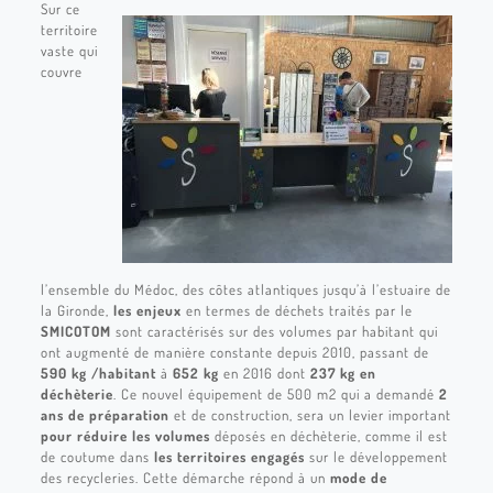
Sur ce
territoire
vaste qui
couvre
l’ensemble du Médoc, des côtes atlantiques jusqu’à l’estuaire de
la Gironde,
les enjeux
en termes de déchets traités par le
SMICOTOM
sont caractérisés sur des volumes par habitant qui
ont augmenté de manière constante depuis 2010, passant de
590 kg /habitant
à
652 kg
en 2016 dont
237 kg en
déchèterie
. Ce nouvel équipement de 500 m2 qui a demandé
2
ans de préparation
et de construction, sera un levier important
pour réduire les volumes
déposés en déchèterie, comme il est
de coutume dans
les territoires engagés
sur le développement
des recycleries. Cette démarche répond à un
mode de