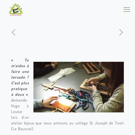
«
Tu
m’aides à
faire une
torsade ?
C’est plus
pratique
à deux
»
,
demande
Hugo à
Louise
lors d’un
atelier bijoux que nous animons au collège St Joseph de Tivoli
(Le Bouscat).