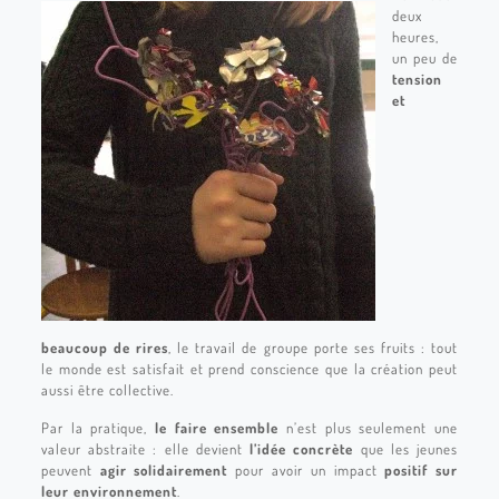
deux
heures,
un peu de
tension
et
beaucoup de rires
, le travail de groupe porte ses fruits : tout
le monde est satisfait et prend conscience que la création peut
aussi être collective.
Par la pratique,
le faire ensemble
n’est plus seulement une
valeur abstraite : elle devient
l’idée concrète
que les jeunes
peuvent
agir solidairement
pour avoir un impact
positif sur
leur environnement
.