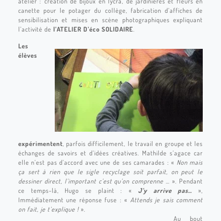
atelier : création de bijoux en lycra, de jardinières et fleurs en
canette pour le potager du collège, fabrication d’affiches de
sensibilisation et mises en scène photographiques expliquant
l’activité de
l’ATELIER D’éco SOLIDAIRE
.
Les
élèves
expérimentent
, parfois difficilement, le travail en groupe et les
échanges de savoirs et d’idées créatives. Mathilde s’agace car
elle n’est pas d’accord avec une de ses camarades : «
Non mais
ça sert à rien que le sigle recyclage soit parfait, on peut le
dessiner direct, l’important c’est qu’on comprenne …
». Pendant
ce temps-là, Hugo se plaint : «
J’y arrive pas…
»,
Immédiatement une réponse fuse : «
Attends je sais comment
on fait, je t’explique !
».
Au bout