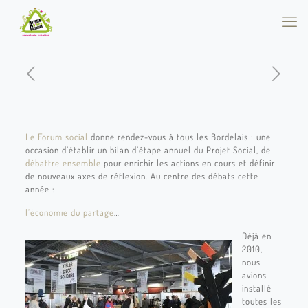
Le Forum social
donne rendez-vous à tous les Bordelais : une
occasion d’établir un bilan d’étape annuel du Projet Social, de
débattre ensemble
pour enrichir les actions en cours et définir
de nouveaux axes de réflexion. Au centre des débats cette
année :
l’économie du partage
…
Déjà en
2010,
nous
avions
installé
toutes les