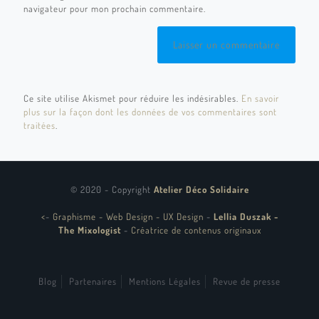
navigateur pour mon prochain commentaire.
Ce site utilise Akismet pour réduire les indésirables.
En savoir
plus sur la façon dont les données de vos commentaires sont
traitées
.
© 2020 - Copyright
Atelier Déco Solidaire
<
-
Graphisme - Web Design - UX Design
-
Lellia Duszak -
The Mixologist
-
Créatrice de contenus originaux
Blog
Partenaires
Mentions Légales
Revue de presse