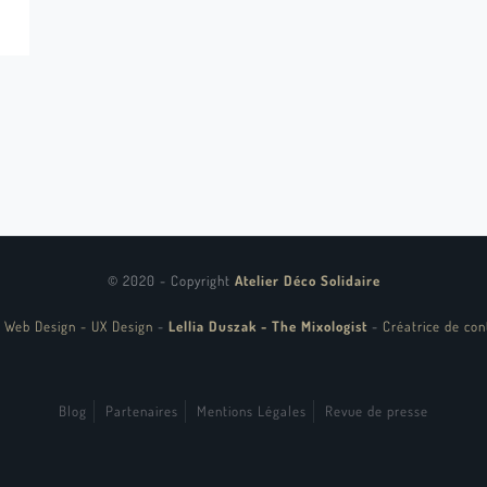
© 2020 - Copyright
Atelier Déco Solidaire
 Web Design - UX Design
-
Lellia Duszak - The Mixologist
-
Créatrice de con
Blog
Partenaires
Mentions Légales
Revue de presse