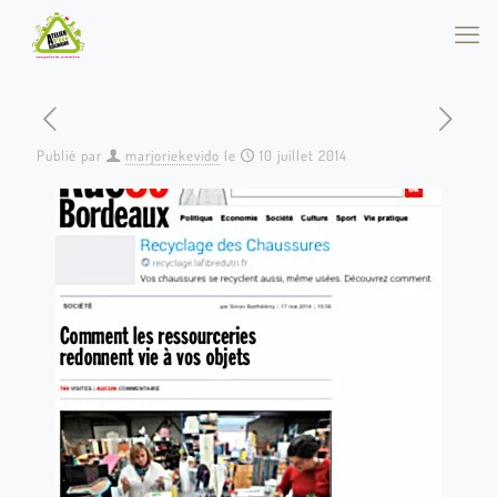
Publié par
marjoriekevido
le
10 juillet 2014