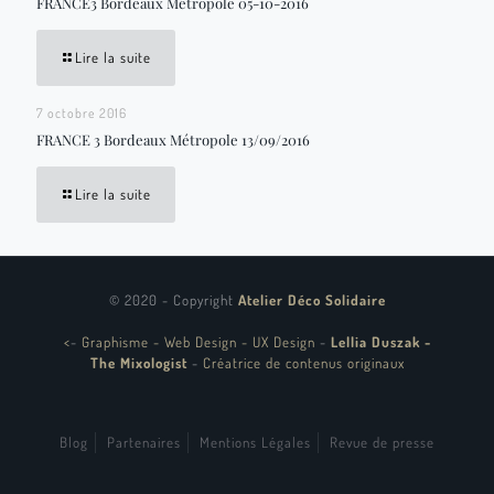
FRANCE3 Bordeaux Métropole 05-10-2016
Lire la suite
7 octobre 2016
FRANCE 3 Bordeaux Métropole 13/09/2016
Lire la suite
© 2020 - Copyright
Atelier Déco Solidaire
<
-
Graphisme - Web Design - UX Design
-
Lellia Duszak -
The Mixologist
-
Créatrice de contenus originaux
Blog
Partenaires
Mentions Légales
Revue de presse