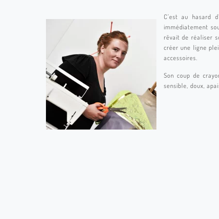
C’est au hasard d
immédiatement souh
rêvait de réaliser 
créer une ligne ple
accessoires.
Son coup de crayon
sensible, doux, apai