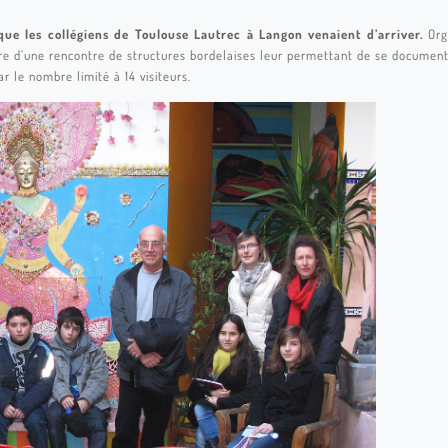
ue les collégiens de Toulouse Lautrec à Langon venaient d’arriver.
Org
re d’une rencontre de structures bordelaises leur permettant de se documenter
ar le nombre limité à 14 visiteurs.