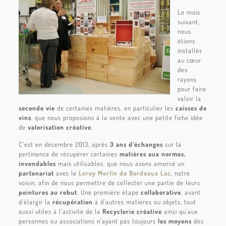
Le mois
suivant,
nous
étions
installés
au cœur
des
rayons
pour faire
valoir la
seconde vie
de certaines matières, en particulier les
caisses de
vins
, que nous proposions à la vente avec une petite fiche idée
de
valorisation créative
.
C’est en décembre 2013, après
3 ans d’échanges
sur la
pertinence de récupérer certaines
matières aux normes,
invendables
mais utilisables, que nous avons amorcé un
partenariat
avec le
Leroy Merlin de Bordeaux Lac
, notre
voisin, afin de nous permettre de collecter une partie de leurs
peintures au rebut
. Une première étape
collaborative
, avant
d’élargir la
récupération
à d’autres matières ou objets, tout
aussi utiles à l’activité de la
Recyclerie créative
ainsi qu’aux
personnes ou associations n’ayant pas toujours
les moyens
des