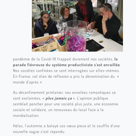
pandémie de la Covid-19 frappait durement nos sociétés,
la
parade fiévreuse du système productiviste s’est enraillée
.
Nos sociétés confinées se sont interrogées sur elles-mêmes.
En France, cet élan de réflexion a pris la dénomination du »
monde d’après «
Au déconfinement printanier, nos envolées romantiques se
sont exclamées, «
plus jamais ça
». L’opinion publique
semblait pencher pour une société plus juste, une économie
sociale et solidaire, un renouveau du local face à la
mondialisation.
Hélas, l’automne a balayé ces vœux pieux et le souffle d’une
nouvelle vague s’est répandu.