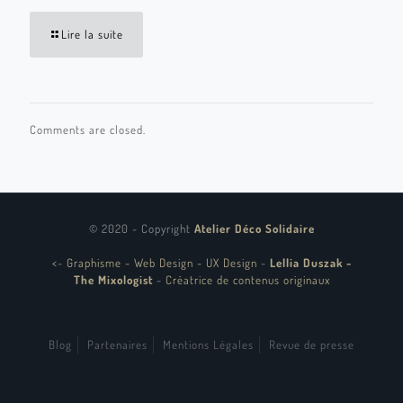
Lire la suite
Comments are closed.
© 2020 - Copyright
Atelier Déco Solidaire
<
-
Graphisme - Web Design - UX Design
-
Lellia Duszak -
The Mixologist
-
Créatrice de contenus originaux
Blog
Partenaires
Mentions Légales
Revue de presse