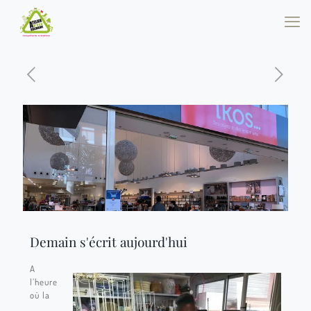
Demain s'écrit aujourd'hui
A
l’heure
où la