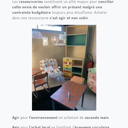
Les
ressourceries
constituent un allié majeur pour
concilier
cette envie de vouloir offrir un présent malgré une
contrainte budgétaire
toujours plus étouffante. Acheter
dans une ressourcerie
c’est agir et non subir
.
Agir
pour
l’environnement
en achetant de
seconde main
Agir
pour
l’achat local
en fortifiant l
’économie circulaire