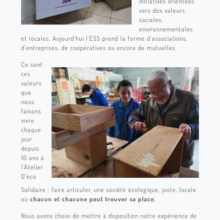
initiatives orientées
vers des valeurs
sociales,
environnementales
et locales. Aujourd’hui l’ESS prend la forme d’associations,
d’entreprises, de coopératives ou encore de mutuelles.
Ce sont
ces
valeurs
que
nous
faisons
vivre
chaque
jour
depuis
10 ans à
l’Atelier
D’éco
Solidaire : faire articuler, une société écologique, juste, locale
où
chacun et
chacune peut trouver sa place.
Nous avons choisi de mettre à disposition notre expérience de